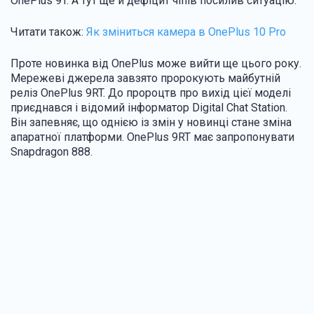
OnePlus 9T. А тут ще й дефіцит чіпів посилив ситуацію.
Читати також:
Як зміниться камера в OnePlus 10 Pro
Проте новинка від OnePlus може вийти ще цього року.
Мережеві джерела завзято пророкують майбутній
реліз OnePlus 9RT. До пророцтв про вихід цієї моделі
приєднався і відомий інформатор Digital Chat Station.
Він запевняє, що однією із змін у новинці стане зміна
апаратної платформи. OnePlus 9RT має запропонувати
Snapdragon 888.