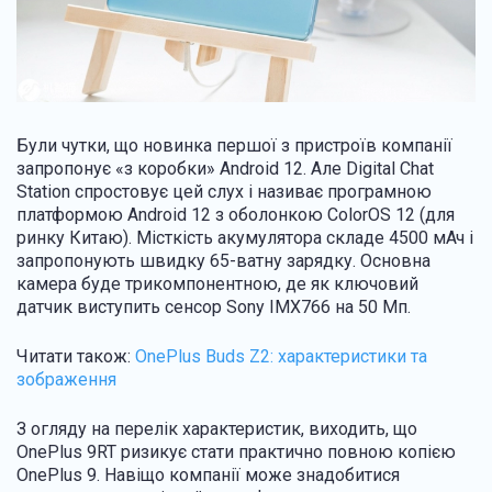
Були чутки, що новинка першої з пристроїв компанії
запропонує «з коробки» Android 12. Але Digital Chat
Station спростовує цей слух і називає програмною
платформою Android 12 з оболонкою ColorOS 12 (для
ринку Китаю). Місткість акумулятора складе 4500 мАч і
запропонують швидку 65-ватну зарядку. Основна
камера буде трикомпонентною, де як ключовий
датчик виступить сенсор Sony IMX766 на 50 Мп.
Читати також:
OnePlus Buds Z2: характеристики та
зображення
З огляду на перелік характеристик, виходить, що
OnePlus 9RT ризикує стати практично повною копією
OnePlus 9. Навіщо компанії може знадобитися