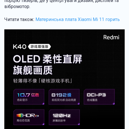
порцію тизерів, де у центрі уваги дизайн, дисплей та
вібромотор.
Читати також:
Материнська плата Xiaomi Mi 11 горить