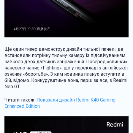
Ще один тизер демонструє дизайн тильної панелі, де
встановили потрійну тильну камеру із підсвічуванням
навколо двох датчиків зображення. Посеред «спинки»
нанесено напис «Fighting», що у перекладі з англійської
означає «боротьба». З ким новинка планує вступити в
бій, відомо. Конкуруватиме вона, перш за все, з Realmi
Neo GT.
Читати також:
Показали дизайн Redmi K40 Gaming
Enhanced Edition