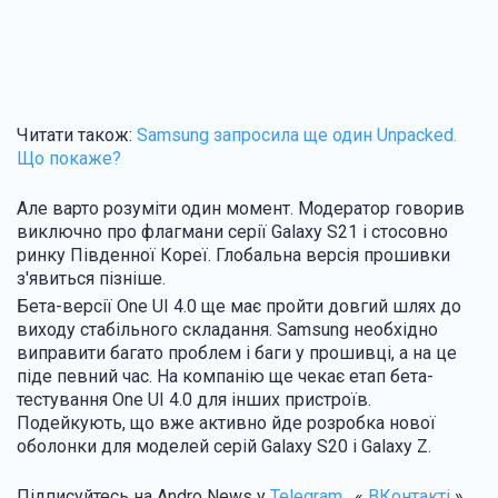
Читати також:
Samsung запросила ще один Unpacked.
Що покаже?
Але варто розуміти один момент. Модератор говорив
виключно про флагмани серії Galaxy S21 і стосовно
ринку Південної Кореї. Глобальна версія прошивки
з'явиться пізніше.
Бета-версії One UI 4.0 ще має пройти довгий шлях до
виходу стабільного складання. Samsung необхідно
виправити багато проблем і баги у прошивці, а на це
піде певний час. На компанію ще чекає етап бета-
тестування One UI 4.0 для інших пристроїв.
Подейкують, що вже активно йде розробка нової
оболонки для моделей серій Galaxy S20 і Galaxy Z.
Підписуйтесь на Andro News у
Telegram
, «
ВКонтакті
»