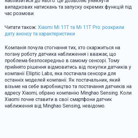
наблизитися до нього. Це дозволяє уникнути
випадкових натискань та запуску окремих функцій під
час розмови.
Читати також:
Xiaomi Mi 11T та Mi 11T Pro: розкрили
дату анонсу та характеристики
Компанія почула стогнання тих, хто скаржиться на
погану роботу датчика наближення і вважає, що
проблема безпосередньо в самому сенсорі. Тому
прийнято рішення відмовитись від покупки датчиків у
компанії Elliptic Labs, яка постачала сенсори для
останніх моделей компанії. Як постачальник, який
візьме на себе виробництво та постачання датчиків на
адресу Xiaomi, обрано компанію Minghao Sensing. Коли
Xiaomi почне ставити в свої смартфони датчик
наближення від Minghao Sensing, невідомо.