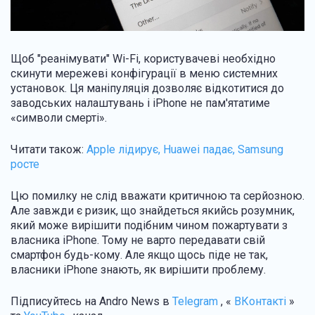
Щоб "реанімувати" Wi-Fi, користувачеві необхідно
скинути мережеві конфігурації в меню системних
установок. Ця маніпуляція дозволяє відкотитися до
заводських налаштувань і iPhone не пам'ятатиме
«символи смерті».
Читати також:
Apple лідирує, Huawei падає, Samsung
росте
Цю помилку не слід вважати критичною та серйозною.
Але завжди є ризик, що знайдеться якийсь розумник,
який може вирішити подібним чином пожартувати з
власника iPhone. Тому не варто передавати свій
смартфон будь-кому. Але якщо щось піде не так,
власники iPhone знають, як вирішити проблему.
Підписуйтесь на Andro News в
Telegram
, «
ВКонтакті
»