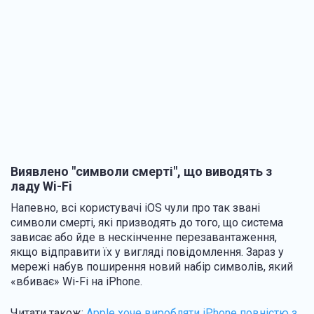
Виявлено "символи смерті", що виводять з
ладу Wi-Fi
Напевно, всі користувачі iOS чули про так звані
символи смерті, які призводять до того, що система
зависає або йде в нескінченне перезавантаження,
якщо відправити їх у вигляді повідомлення. Зараз у
мережі набув поширення новий набір символів, який
«вбиває» Wi-Fi на iPhone.
Читати також:
Apple хоче виробляти iPhone повністю з