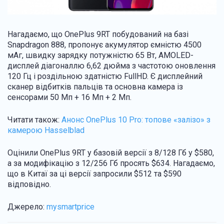
Нагадаємо, що OnePlus 9RT побудований на базі
Snapdragon 888, пропонує акумулятор ємністю 4500
мАг, швидку зарядку потужністю 65 Вт, AMOLED-
дисплей діагоналлю 6,62 дюйма з частотою оновлення
120 Гц і роздільною здатністю FullHD. Є дисплейний
сканер відбитків пальців та основна камера із
сенсорами 50 Мп + 16 Мп + 2 Мп.
Читати також:
Анонс OnePlus 10 Pro: топове «залізо» з
камерою Hasselblad
Оцінили OnePlus 9RT у базовій версії з 8/128 Гб у $580,
а за модифікацію з 12/256 Гб просять $634. Нагадаємо,
що в Китаї за ці версії запросили $512 та $590
відповідно.
Джерело:
mysmartprice