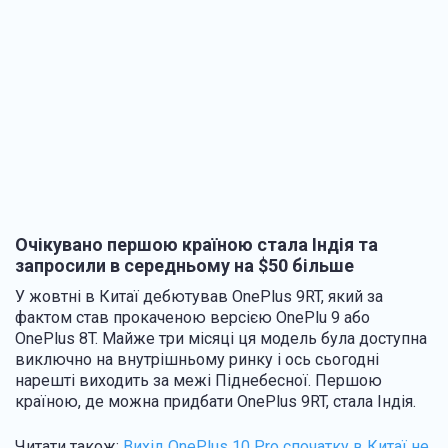
Очікувано першою країною стала Індія та
запросили в середньому на $50 більше
У жовтні в Китаї дебютував OnePlus 9RT, який за
фактом став прокаченою версією OnePlu 9 або
OnePlus 8T. Майже три місяці ця модель була доступна
виключно на внутрішньому ринку і ось сьогодні
нарешті виходить за межі Піднебесної. Першою
країною, де можна придбати OnePlus 9RT, стала Індія.
Читати також:
Вихід OnePlus 10 Pro спочатку в Китаї не