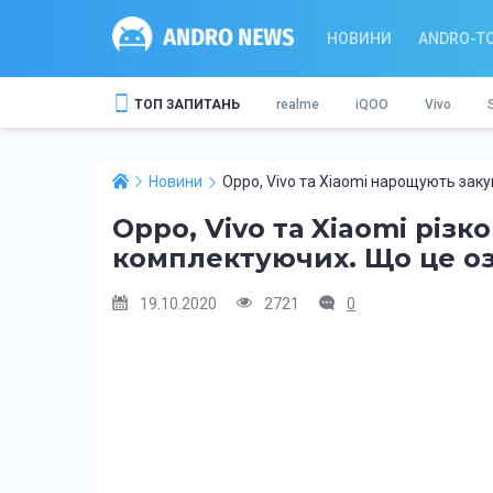
НОВИНИ
ANDRO-T
ТОП ЗАПИТАНЬ
realme
iQOO
Vivo
Новини
Oppo, Vivo та Xiaomi нарощують зак
Oppo, Vivo та Xiaomi різ
комплектуючих. Що це о
19.10.2020
2721
0