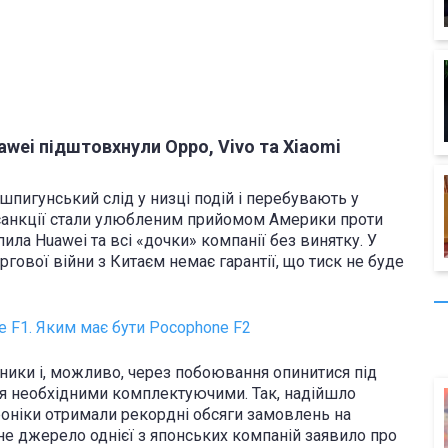
awei підштовхнули Oppo, Vivo та Xiaomi
шпигунський слід у низці подій і перебувають у
А санкції стали улюбленим прийомом Америки проти
пила Huawei та всі «дочки» компанії без винятку. У
ргової війни з Китаєм немає гарантії, що тиск не буде
 F1. Яким має бути Pocophone F2
ники і, можливо, через побоювання опинитися під
ся необхідними комплектуючими. Так, надійшло
оніки отримали рекордні обсяги замовлень на
мне джерело однієї з японських компаній заявило про