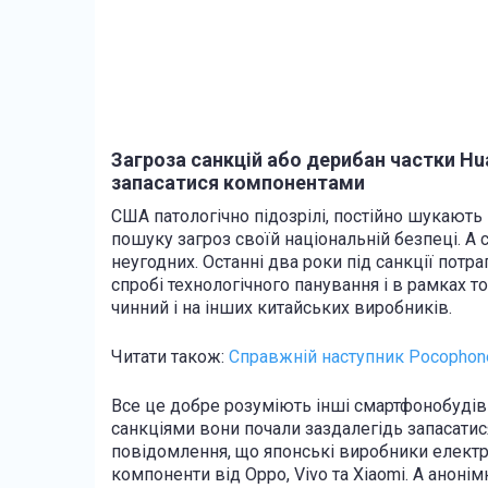
Загроза санкцій або дерибан частки Hu
запасатися компонентами
США патологічно підозрілі, постійно шукають 
пошуку загроз своїй національній безпеці. 
неугодних. Останні два роки під санкції потра
спробі технологічного панування і в рамках то
чинний і на інших китайських виробників.
Читати також:
Справжній наступник Pocophone
Все це добре розуміють інші смартфонобудів
санкціями вони почали заздалегідь запасати
повідомлення, що японські виробники електр
компоненти від Oppo, Vivo та Xiaomi. А аноні