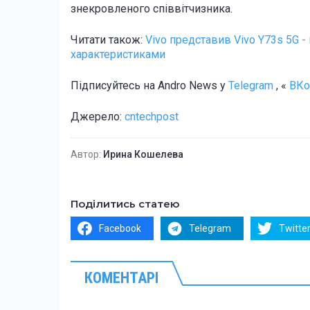
знекровленого співвітчизника.
Читати також:
Vivo представив Vivo Y73s 5G
характеристиками
Підписуйтесь на Andro News у
Telegram
, «
ВКо
Джерело:
cntechpost
Автор:
Ирина Кошелева
Поділитись статею
Facebook
Telegram
Twitte
КОМЕНТАРІ