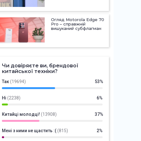
Огляд Motorola Edge 70
Pro – справжній
вишуканий субфлагман
Чи довіряєте ви, брендової
китайської техніки?
Так
(19694)
53%
Ні
(2238)
6%
Китайці молодці!
(13908)
37%
Мені з ними не щастить :(
(815)
2%