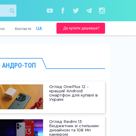
Де купити дешевше?
UA
nor
Контакти
АНДРО-ТОП
Огляд OnePlus 12 -
кращий Android
смартфон для купівлі в
Україні
Огляд Redmi 13:
бюджетник зі стильним
дизайном та 108 Мп
камерою