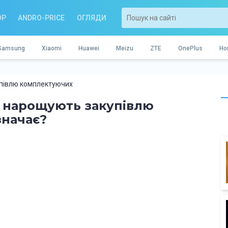
OP
ANDRO-PRICE
ОГЛЯДИ
Samsung
Xiaomi
Huawei
Meizu
ZTE
OnePlus
Ho
упівлю комплектуючих
ко нарощують закупівлю
значає?