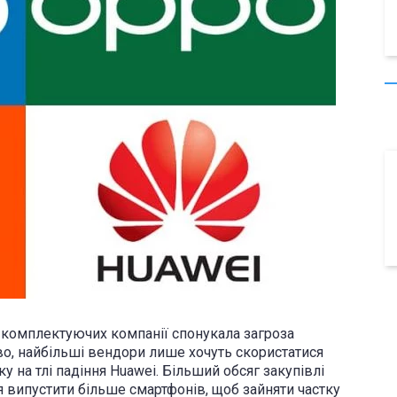
 комплектуючих компанії спонукала загроза
во, найбільші вендори лише хочуть скористатися
у на тлі падіння Huawei. Більший обсяг закупівлі
випустити більше смартфонів, щоб зайняти частку