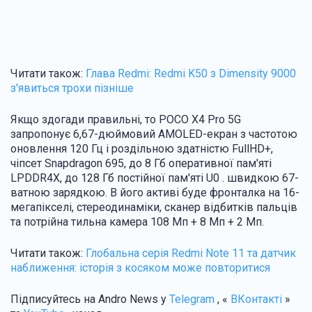
Читати також:
Глава Redmi: Redmi K50 з Dimensity 9000
з'явиться трохи пізніше
Якщо здогади правильні, то POCO X4 Pro 5G
запропонує 6,67-дюймовий AMOLED-екран з частотою
оновлення 120 Гц і роздільною здатністю FullHD+,
чіпсет Snapdragon 695, до 8 Гб оперативної пам'яті
LPDDR4X, до 128 Гб постійної пам'яті U0 . швидкою 67-
ватною зарядкою. В його активі буде фронталка на 16-
мегапікселі, стереодинаміки, сканер відбитків пальців
та потрійна тильна камера 108 Мп + 8 Мп + 2 Мп.
Читати також:
Глобальна серія Redmi Note 11 та датчик
наближення: історія з косяком може повторитися
Підписуйтесь на Andro News у
Telegram
, «
ВКонтакті
»