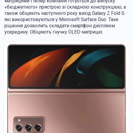
матрицями і тепер компанія готується до випуску
«бюджетного» пристрою зі складною конструкцією, а
також обіцяють наступного року вихід Galaxy Z Fold S.
які використовуються у Microsoft Surface Duo. Таке
рішення дозволить складати смартфон дисплеєм
усередину. Обіцяють гнучку OLED-матрицю.