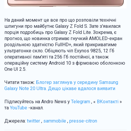
На даний момент це все про що розповіли технічні
шпигуни про майбутнє Galaxy Z Fold S. Зате з'явилася
порція подробиць про Galaxy Z Fold Lite. Зокрема, є
прогноз, що новинка отримає гнучкий AMOLED-екран
роздільною здатністю FullHD+, який прикриватиме
ультратонке скло. Обіцяють чіп Exynos 9825, 12 Гб
оперативної пам'яті та 256 Гб постійної, а також
операційну систему Android 10 з фірмовою оболонкою
One UI 2.5.
Читати також:
Блогер заглянув у середину Samsung
Galaxy Note 20 Ultra. Дещо цікаве вдалося виявити
Підписуйтесь на Andro News у
Telegram
, «
ВКонтакті
»
та
YouTube
-канал.
Джерела:
twitter
,
sammobile
,
presse-citron