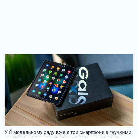
У її модельному ряду вже є три смартфони з гнучкими