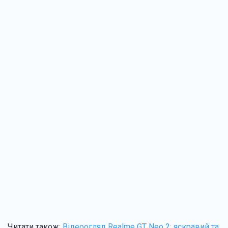
Читати також:
Відеоогляд Realme GT Neo 2: яскравий та