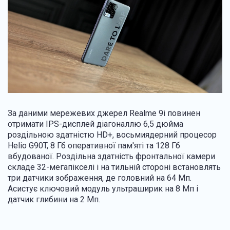
За даними мережевих джерел Realme 9i повинен
отримати IPS-дисплей діагоналлю 6,5 дюйма
роздільною здатністю HD+, восьмиядерний процесор
Helio G90T, 8 Гб оперативної пам'яті та 128 Гб
вбудованої. Роздільна здатність фронтальної камери
складе 32-мегапікселі і на тильній стороні встановлять
три датчики зображення, де головний на 64 Мп.
Асистує ключовий модуль ультраширик на 8 Мп і
датчик глибини на 2 Мп.