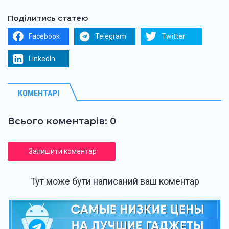
Поділитись статею
Facebook
Telegram
Twitter
LinkedIn
КОМЕНТАРІ
Всього коментарів: 0
Залишити коментар
Тут може бути написаний ваш коментар