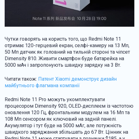
Чутки говорять на користь того, що Redmi Note 11
отримає 120-герцевий екран, селфі-камеру на 13 Мп,
50 Мп датчик як головний на тильній стороні та чіпсет
Dimensity 810. Живити смартфон буде батарейка на
5000 мАч і запропонують швидку зарядку на 3 Вт.
Читати також:
Патент Xiaomi демонструє дизайн
майбутнього флагмана компанії
Redmi Note 11 Pro можуть укомплектувати
процесором Dimensity 920, OLED‑дисплеєм із частотою
оновлення 120 Гц, фронтальним модулем на 16 Мп та
108 Мп сенсором як ключовий на задній панелі.
Акумулятор і тут буде на 5000 мАг, але потужність
швидкого заряджання збільшать до 67 Вт. Цінник на
Redmi Note 11 може стартувати з позначки $185, а у