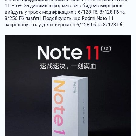
11 Pro+. За даними інформатора, обидва смартфони
вийдуть у трьох модифікаціях з 6/128 Гб, 8/128 Гб та
8/256 Гб пам'яті. Подейкують, що Redmi Note 11
запропонують у двох версіях з 6/128 Гб та 8/128 Гб.