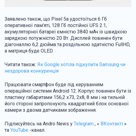
Заявлено також, що Pixel 5a удостоїться 6 Гб
оперативної пам'яті, 128 Гб постійної UFS 2.1,
акумуляторної батареї ємністю 3840 мАч із швидкою
зарядкою потужністю 20 Вт. Дисплей повинен бути
діагоналлю 6,2 дюйма та роздільною здатністю FullHD,
а матриця буде OLED.
Читати також:
Як Google хотіла підкупити Samsung чи
нездорова конкуренція
Працювати смартфон буде під керуванням
операційної системи Android 12. Корпус повинен бути із
пластику габаритами 156,2 х73, 2х8, 8 мм і на тильній
його стороні запропонують квадратний блок основної
камери з двома датчиками зображення.
Підписуйтесь на Andro News у
Telegram
, «
ВКонтакті
»
та
YouTube
-канал.