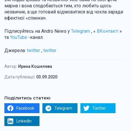
марна і вона сподобається тим, хто любить щось
незвичне, а ще готовий відмовитися від чохла заради
ефектної «спинки».
Підписуйтесь на Andro News у
Telegram
, «
ВКонтакті
»
та
YouTube
-канал.
Джерела:
twitter
,
twitter
Автор:
Ирина Кошелева
Дата публікації:
03.09.2020
Поділитись статею
Facebook
Telegram
Twitter
LinkedIn