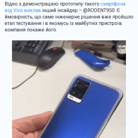
Відео з демонстрацією прототипу такого
смартфона
від Vivo виклав
інший інсайдер – @RODENT950. Є
ймовірність, що саме інженерне рішення вже пройшло
етап тестування і в якомусь із майбутніх пристроїв
компанія покаже його.