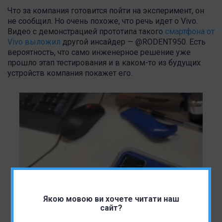
Что за компания готовится пойти на эксперимент, он
не сообщил. Но очень похоже, что речь идет о Vivo.
Видео с демонстрацией прототипа такого
смартфона от
Vivo выложил
другой инсайдер — @RODENT950. Есть
вероятность, что само инженерное решение уже
прошло этап тестирования и в каком-то из будущих
устройств компания покажет его.
Якою мовою ви хочете читати наш
сайт?