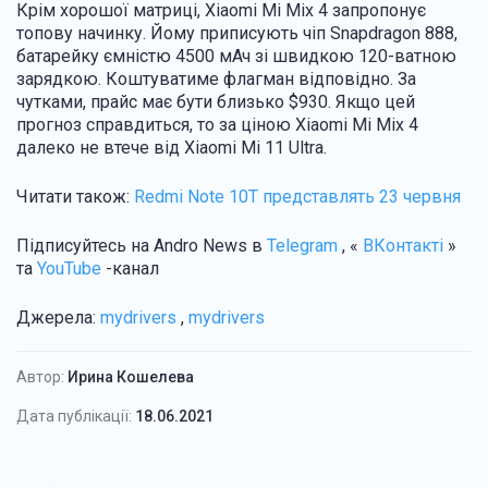
Крім хорошої матриці, Xiaomi Mi Mix 4 запропонує
топову начинку. Йому приписують чіп Snapdragon 888,
батарейку ємністю 4500 мАч зі швидкою 120-ватною
зарядкою. Коштуватиме флагман відповідно. За
чутками, прайс має бути близько $930. Якщо цей
прогноз справдиться, то за ціною Xiaomi Mi Mix 4
далеко не втече від Xiaomi Mi 11 Ultra.
Читати також:
Redmi Note 10T представлять 23 червня
Підписуйтесь на Andro News в
Telegram
, «
ВКонтакті
»
та
YouTube
-канал
Джерела:
mydrivers
,
mydrivers
Автор:
Ирина Кошелева
Дата публікації:
18.06.2021