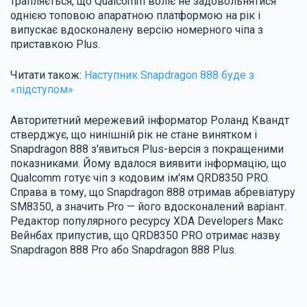
трапляється, що Qualcomm воліє не задовольнятися
однією топовою апаратною платформою на рік і
випускає вдосконалену версію номерного чіпа з
приставкою Plus.
Читати також:
Наступник Snapdragon 888 буде з
«підступом»
Авторитетний мережевий інформатор Роланд Квандт
стверджує, що нинішній рік не стане винятком і
Snapdragon 888 з'явиться Plus-версія з покращеними
показниками. Йому вдалося виявити інформацію, що
Qualcomm готує чіп з кодовим ім'ям QRD8350 PRO.
Справа в тому, що Snapdragon 888 отримав абревіатуру
SM8350, а значить Pro — його вдосконалений варіант.
Редактор популярного ресурсу XDA Developers Макс
Вейнбах припустив, що QRD8350 PRO отримає назву
Snapdragon 888 Pro або Snapdragon 888 Plus.