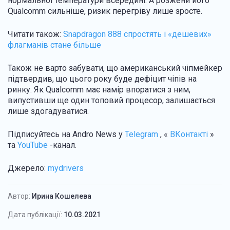
нормальної температури всередині. А розжени його
Qualcomm сильніше, ризик перегріву лише зросте.
Читати також:
Snapdragon 888 спростять і «дешевих»
флагманів стане більше
Також не варто забувати, що американський чіпмейкер
підтвердив, що цього року буде дефіцит чіпів на
ринку. Як Qualcomm має намір впоратися з ним,
випустивши ще один топовий процесор, залишається
лише здогадуватися.
Підписуйтесь на Andro News у
Telegram
, «
ВКонтакті
»
та
YouTube
-канал.
Джерело:
mydrivers
Автор:
Ирина Кошелева
Дата публікації:
10.03.2021