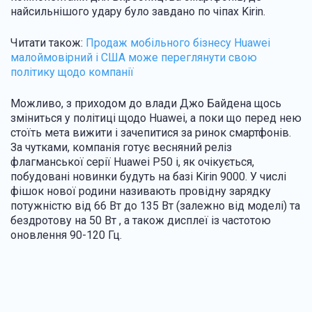
найсильнішого удару було завдано по чіпах Kirin.
Читати також:
Продаж мобільного бізнесу Huawei
малоймовірний і США може переглянути свою
політику щодо компанії
Можливо, з приходом до влади Джо Байдена щось
зміниться у політиці щодо Huawei, а поки що перед нею
стоїть мета вижити і зачепитися за ринок смартфонів.
За чутками, компанія готує весняний реліз
флагманської серії Huawei P50 і, як очікується,
побудовані новинки будуть на базі Kirin 9000. У числі
фішок нової родини називають провідну зарядку
потужністю від 66 Вт до 135 Вт (залежно від моделі) та
бездротову на 50 Вт , а також дисплеї із частотою
оновлення 90-120 Гц.