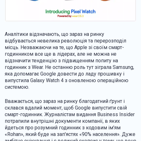
Аналітики відзначають, що зараз на ринку
відбувається невелика революція та перерозподіл
місць. Незважаючи на те, що Apple зі своїм смарт-
годинником все ще в лідерах, але не можна не
відзначити тенденцію з підвищенням попиту на
годинник з Wear. Не останню роль тут зіграла Samsung,
яка допомагає Google довести до ладу прошивку і
випустила Galaxy Watch 4 з оновленою операційною
системою.
Вважається, що зараз на ринку благодатний ґрунт і
склався вдалий момент, щоб Google випустити свій
смарт-годинник. Журналістам видання Business Insider
потрапили внутрішні документи компанії, в яких
йдеться про розумний годинник з кодовим ім'ям
«Rohan», який буде на зап'ястях «90% населення». Дуже
амбітне очікування і є великий скепсис у тому, що воно