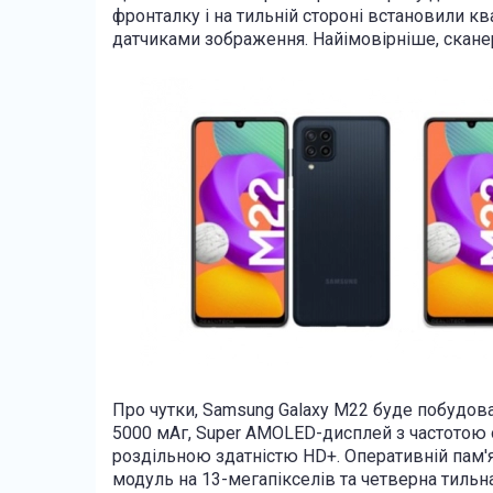
фронталку і на тильній стороні встановили к
датчиками зображення. Найімовірніше, сканер
Про чутки, Samsung Galaxy M22 буде побудова
5000 мАг, Super AMOLED-дисплей з частотою 
роздільною здатністю HD+. Оперативній пам'ят
модуль на 13-мегапікселів та четверна тильна