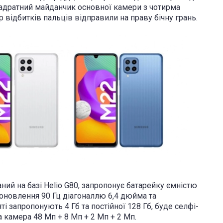
вадратний майданчик основної камери з чотирма
 відбитків пальців відправили на праву бічну грань.
ний на базі Helio G80, запропонує батарейку ємністю
оновлення 90 Гц діагоналлю 6,4 дюйма та
і запропонують 4 Гб та постійної 128 Гб, буде селфі-
 камера 48 Мп + 8 Мп + 2 Мп + 2 Мп.