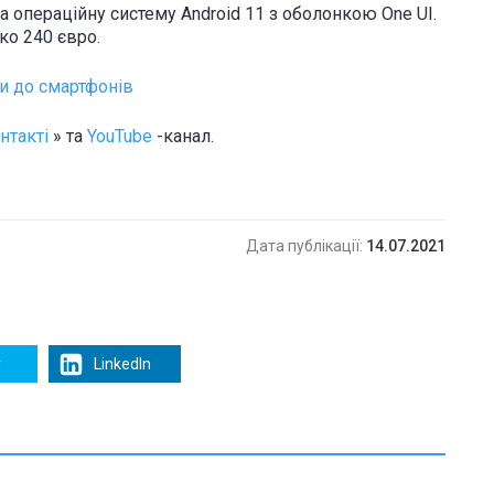
 операційну систему Android 11 з оболонкою One UI.
ко 240 євро.
и до смартфонів
нтакті
» та
YouTube
-канал.
Дата публікації:
14.07.2021
r
LinkedIn