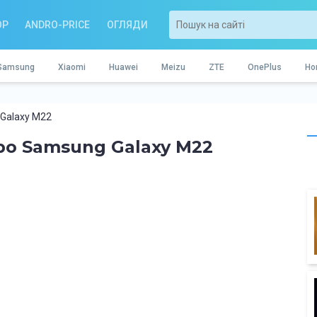
OP
ANDRO-PRICE
ОГЛЯДИ
Samsung
Xiaomi
Huawei
Meizu
ZTE
OnePlus
Ho
 Galaxy M22
ро Samsung Galaxy M22