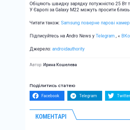
Обіцяють швидку зарядку потужністю 25 Вт та
У Європі за Galaxy M22 можуть просити близь
Читати також:
Samsung поверне парові камер
Підписуйтесь на Andro News у
Telegram
, «
ВКо
Джерело:
androidauthority
Автор:
Ирина Кошелева
Поділитись статею
Facebook
Telegram
Twitte
КОМЕНТАРІ