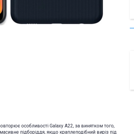
овторює особливості Galaxy A22, за винятком того,
масивне підборіддя, якщо краплеподібний виріз під