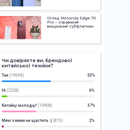
Огляд Motorola Edge 70
Pro – справжній
вишуканий субфлагман
Чи довіряєте ви, брендової
китайської техніки?
Так
(19694)
53%
Ні
(2238)
6%
Китайці молодці!
(13908)
37%
Мені з ними не щастить :(
(815)
2%