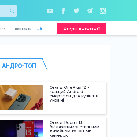
Де купити дешевше?
UA
nor
Контакти
АНДРО-ТОП
Огляд OnePlus 12 -
кращий Android
смартфон для купівлі в
Україні
Огляд Redmi 13:
бюджетник зі стильним
дизайном та 108 Мп
камерою