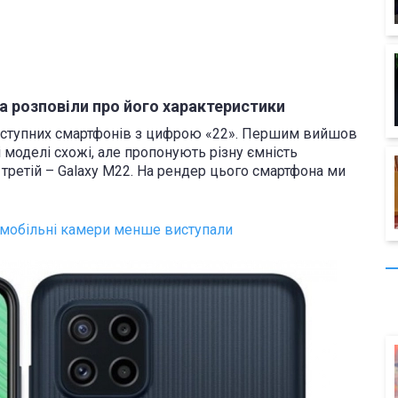
а розповіли про його характеристики
оступних смартфонів з цифрою «22». Першим вийшов
ві моделі схожі, але пропонують різну ємність
третій – Galaxy M22. На рендер цього смартфона ми
 мобільні камери менше виступали