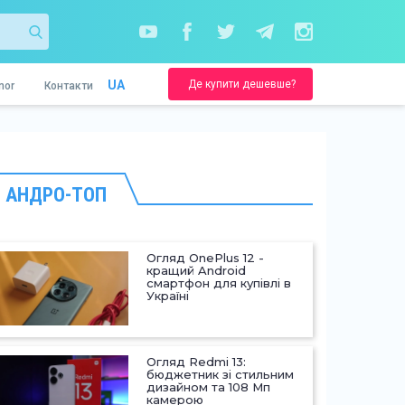
Де купити дешевше?
UA
nor
Контакти
АНДРО-ТОП
Огляд OnePlus 12 -
кращий Android
смартфон для купівлі в
Україні
Огляд Redmi 13:
бюджетник зі стильним
дизайном та 108 Мп
камерою