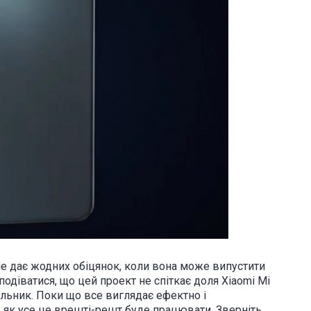
не дає жодних обіцянок, коли вона може випустити
одіватися, що цей проект не спіткає доля Xiaomi Mi
ільник. Поки що все виглядає ефектно і
, як усе це врешті-решт буде працювати. Зверніть