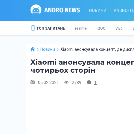
НОВИНИ
ANDRO-T
ТОП ЗАПИТАНЬ
realme
iQOO
Vivo
Новини
Xiaomi анонсувала концепт, де диспл
Xiaomi анонсувала концеп
чотирьох сторін
05.02.2021
2789
1