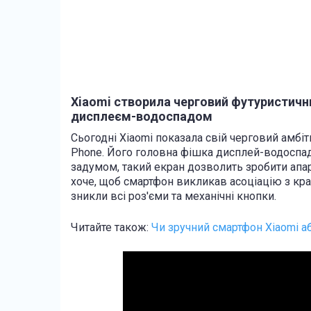
Xiaomi створила черговий футуристичний
дисплеєм-водоспадом
Сьогодні Xiaomi показала свій черговий амбіт
Phone. Його головна фішка дисплей-водоспад S
задумом, такий екран дозволить зробити апара
хоче, щоб смартфон викликав асоціацію з кра
зникли всі роз'єми та механічні кнопки.
Читайте також:
Чи зручний смартфон Xiaomi аб