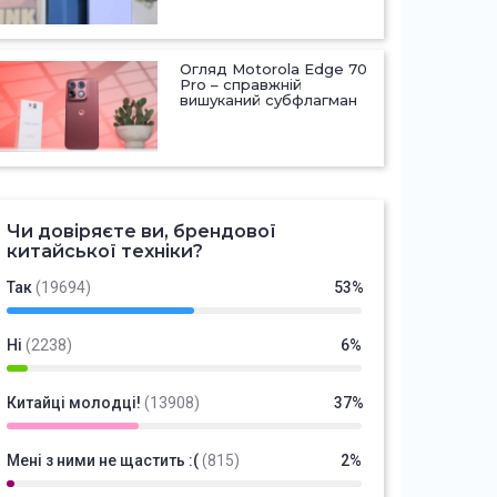
Огляд Motorola Edge 70
Pro – справжній
вишуканий субфлагман
Чи довіряєте ви, брендової
китайської техніки?
Так
(19694)
53%
Ні
(2238)
6%
Китайці молодці!
(13908)
37%
Мені з ними не щастить :(
(815)
2%