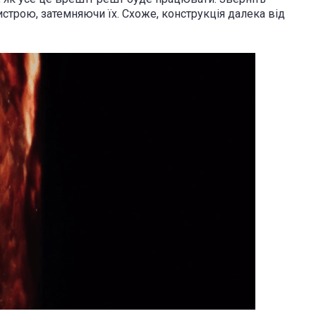
истрою, затемняючи їх. Схоже, конструкція далека від