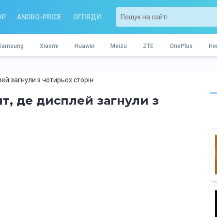
OP
ANDRO-PRICE
ОГЛЯДИ
Samsung
Xiaomi
Huawei
Meizu
ZTE
OnePlus
Ho
ей загнули з чотирьох сторін
т, де дисплей загнули з