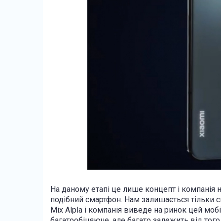
На даному етапі це лише концепт і компанія 
подібний смартфон. Нам залишається тільки сп
Mix Alpla і компанія виведе на ринок цей моб
багатообіцяюче, але багато залежить від того