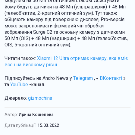
модулем на 50 Мп та оптичним стабом. Асистувати
йому будуть датчики на 48 Мп (ультраширик) + 48 Мп
(телеоб'єктив, 2-кратний оптичний зум). Тут також
обіцяють камеру під поверхнею дисплея, Pro-версія
може запропонувати фірмовий чіп обробки
зображення Surge C2 та основну камеру з датчиками
50 Мп (OIS) + 48 Мп (надширик) + 48 Мп (телеоб'єктив,
OIS, 5-кратний оптичний зум).
Читати також:
Xiaomi 12 Ultra отримає камеру, яка вміє
все і на високому рівні
Підписуйтесь
на Andro News у
Telegram
, «
ВКонтакті
»
та
YouTube
-канал .
Джерело:
gizmochina
Автор:
Ирина Кошелева
Дата публікації:
15.03.2022