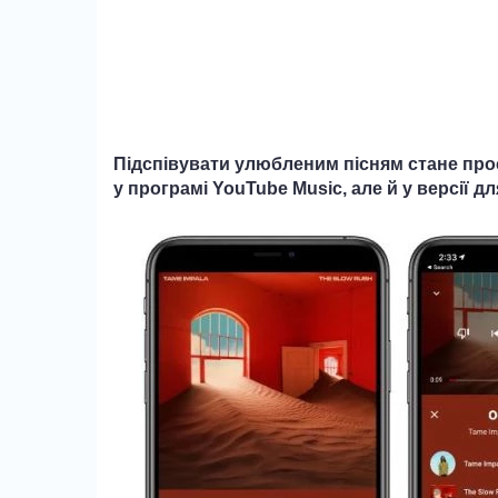
Підспівувати улюбленим пісням стане прос
у програмі YouTube Music, але й у версії д