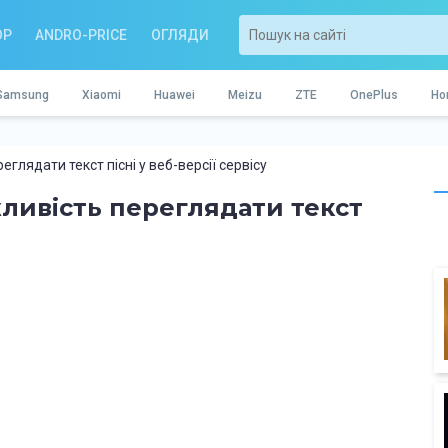
OP
ANDRO-PRICE
ОГЛЯДИ
Samsung
Xiaomi
Huawei
Meizu
ZTE
OnePlus
Ho
глядати текст пісні у веб-версії сервісу
ливість переглядати текст