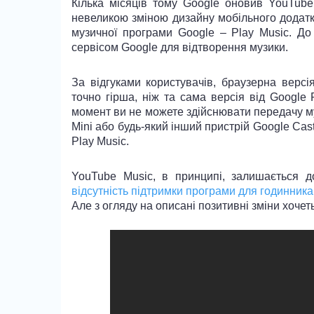
Кілька місяців тому Google оновив YouTube
невеликою зміною дизайну мобільного додатк
музичної програми Google – Play Music. До
сервісом Google для відтворення музики.
За відгуками користувачів, браузерна верс
точно гірша, ніж та сама версія від Google 
момент ви не можете здійснювати передачу м
Mini або будь-який інший пристрій Google Cast
Play Music.
YouTube Music, в принципі, залишається д
відсутність підтримки програми для годинник
Але з огляду на описані позитивні зміни хочет