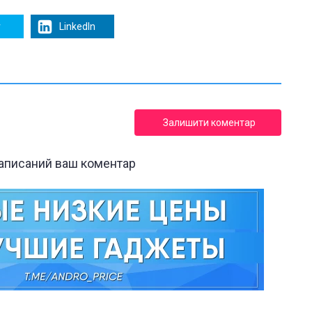
r
LinkedIn
Залишити коментар
написаний ваш коментар