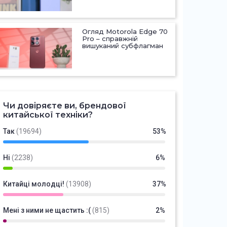
Огляд Motorola Edge 70
Pro – справжній
вишуканий субфлагман
Чи довіряєте ви, брендової
китайської техніки?
Так
(19694)
53%
Ні
(2238)
6%
Китайці молодці!
(13908)
37%
Мені з ними не щастить :(
(815)
2%