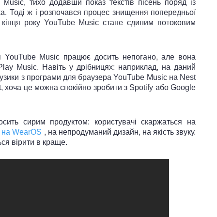
 Music, тихо додавши показ текстів пісень поряд із
а. Тоді ж і розпочався процес знищення попередньої
 кінця року YouTube Music стане єдиним потоковим
ія YouTube Music працює досить непогано, але вона
Play Music. Навіть у дрібницях: наприклад, на даний
узики з програми для браузера YouTube Music на Nest
, хоча це можна спокійно зробити з Spotify або Google
осить сирим продуктом: користувачі скаржаться на
а на WearOS
, на непродуманий дизайн, на якість звуку.
ься вірити в краще.