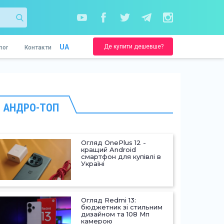
Де купити дешевше?
UA
nor
Контакти
АНДРО-ТОП
Огляд OnePlus 12 -
кращий Android
смартфон для купівлі в
Україні
Огляд Redmi 13:
бюджетник зі стильним
дизайном та 108 Мп
камерою