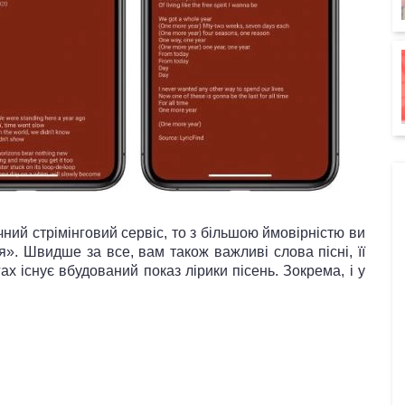
ний стрімінговий сервіс, то з більшою ймовірністю ви
». Швидше за все, вам також важливі слова пісні, її
ах існує вбудований показ лірики пісень. Зокрема, і у