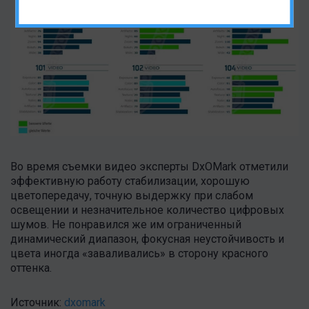
Во время съемки видео эксперты DxOMark отметили
эффективную работу стабилизации, хорошую
цветопередачу, точную выдержку при слабом
освещении и незначительное количество цифровых
шумов. Не понравился же им ограниченный
динамический диапазон, фокусная неустойчивость и
цвета иногда «заваливались» в сторону красного
оттенка.
Источник:
dxomark