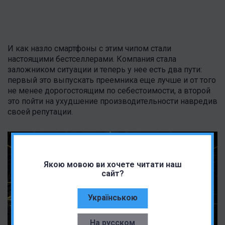
И как назло смартфоны с этим чипом стали
настоящими бестселлерами. Компания стала
заложником ситуации и теперь у нее есть два пути:
первый это выпускать преемника еще лучше и от того
не менее дорогостоящим по себестоимости, а второй
это пойти на ухудшение производительности навредив
своей репутации.
Якою мовою ви хочете читати наш
сайт?
Українською
На русском