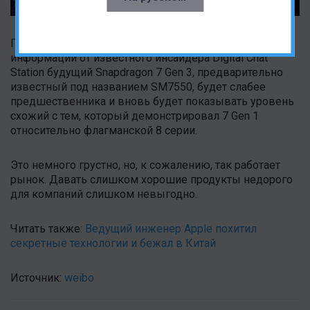
Похоже компания выбрала второй путь и согласно
информации от известного инсайдера Digital Chat
Station будущий Snapdragon 7 Gen 3, предварительно
известный под названием SM7550, будет слабее
предшественника и вновь будет показывать уровень
схожий с тем, который демонстрировал 7 Gen 1
относительно флагманской 8 серии.
Это немного грустно, но, к сожалению, так работает
рынок. Давать слишком хорошие продукты недорого
для компаний слишком невыгодно.
Читать также:
Ведущий инженер Apple похитил
секретные технологии и бежал в Китай
Источник:
weibo