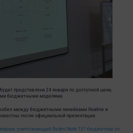
удет представлена 24 января по доступной цене,
угими бюджетными моделями.
т пробел между бюджетными линейками Realme и
известны после официальной презентации.
омпании, уничтожающей Redmi Note 13? бюджетник со