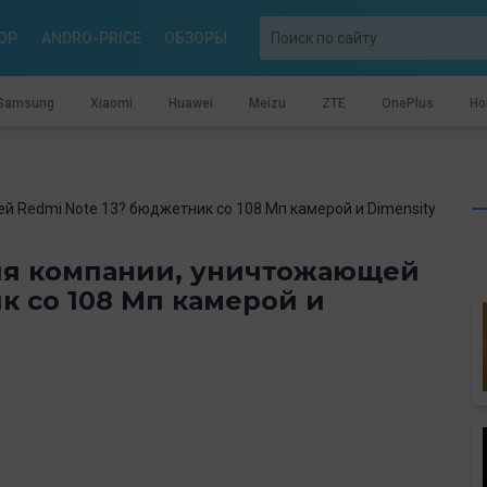
OP
ANDRO-PRICE
ОБЗОРЫ
Samsung
Xiaomi
Huawei
Meizu
ZTE
OnePlus
Ho
й Redmi Note 13? бюджетник со 108 Мп камерой и Dimensity
рия компании, уничтожающей
к со 108 Мп камерой и