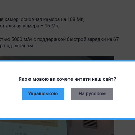
я камер: основная камера на 108 Мп,
онтальная камера – 16 Мп.
стью 5000 мАч с поддержкой быстрой зарядки на 67
р под экраном.
Якою мовою ви хочете читати наш сайт?
Українською
На русском