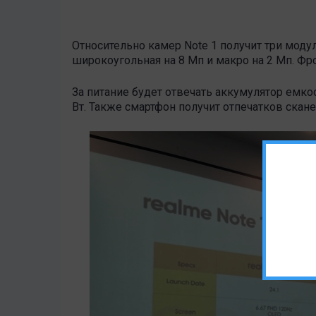
Относительно камер Note 1 получит три модул
широкоугольная на 8 Мп и макро на 2 Мп. Фр
За питание будет отвечать аккумулятор емко
Вт. Также смартфон получит отпечатков скане