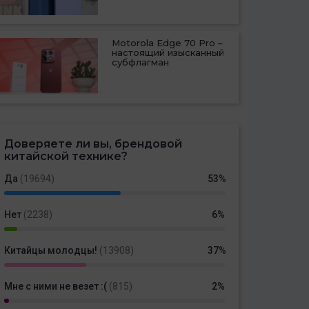
Motorola Edge 70 Pro –
настоящий изысканный
субфлагман
Доверяете ли вы, брендовой
китайской технике?
Да
(19694)
53%
Нет
(2238)
6%
Китайцы молодцы!
(13908)
37%
Мне с ними не везет :(
(815)
2%