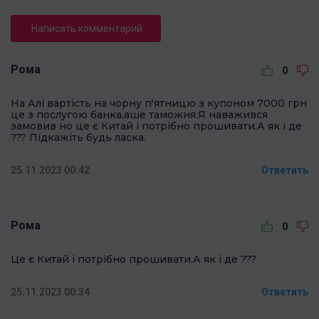
Написать комментарий
Рома
0
На Алі вартість на чорну п'ятницю з купоном 7000 грн
це з послугою банка,аше таможня.Я наважився
замовив но це є Китай і потрібно прошивати.А як і де
??? Підкажіть будь ласка.
25.11.2023 00:42
Ответить
Рома
0
Це є Китай і потрібно прошивати.А як і де ???
25.11.2023 00:34
Ответить