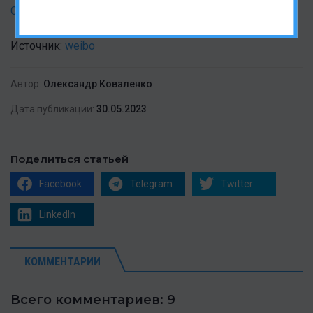
Cortex-X4: наконец-то долгожданный прорыв
Источник:
weibo
Автор:
Олександр Коваленко
Дата публикации:
30.05.2023
Поделиться статьей
Facebook
Telegram
Twitter
LinkedIn
КОММЕНТАРИИ
Всего комментариев: 9