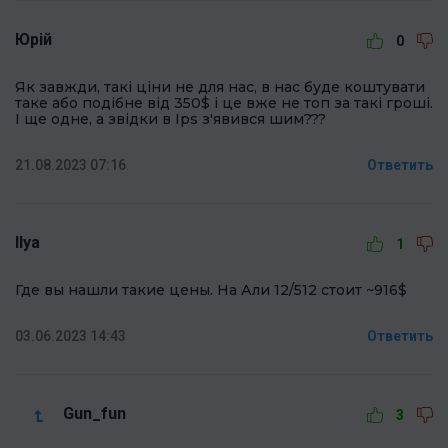
Юрій
0
Як завжди, такі ціни не для нас, в нас буде коштувати
таке або подібне від 350$ і це вже не топ за такі гроші.
І ще одне, а звідки в Ips з'явився шим???
21.08.2023 07:16
Ответить
Ilya
1
Где вы нашли такие цены. На Али 12/512 стоит ~916$
03.06.2023 14:43
Ответить
Gun_fun
3