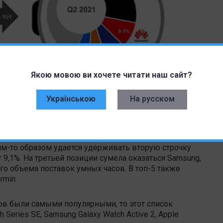
Якою мовою ви хочете читати наш сайт?
Українською
На русском
им-то образом удается удерживать вторую строчку
т 9,1%. На третьей позиции сумела оказаться Samsung,
го объема поставок умных часов. В топ-5 также
rmin.
сов были самыми популярными, то этот список
h Series SE, Samsung Galaxy Watch Active 2, Apple