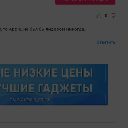
0
 то Apple, не был бы лидером никогда..
Ответить