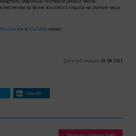
ом квартале мировые поставки умных часов
исчислении на фоне высокого спроса на умные часы
Контакте
» и
YouTube
-канал.
Дата публикации:
26.08.2021
r
LinkedIn
Написать комментарий