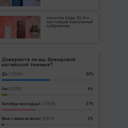
Motorola Edge 70 Pro –
настоящий изысканный
субфлагман
Доверяете ли вы, брендовой
китайской технике?
Да
(19694)
53%
Нет
(2238)
6%
Китайцы молодцы!
(13908)
37%
Мне с ними не везет :(
(815)
2%