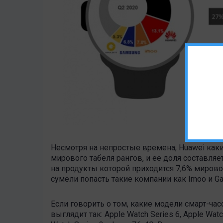
Несмотря на непростые времена, Huawei как
мирового табеля рангов, и ее доля составляе
на продукты которой приходится 7,6% мирово
сумели попасть такие компании как Imoo и Ga
Если говорить о том, какие модели смарт-ча
выглядит так: Apple Watch Series 6, Apple Watc