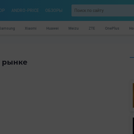
OP
ANDRO-PRICE
ОБЗОРЫ
Samsung
Xiaomi
Huawei
Meizu
ZTE
OnePlus
Ho
а рынке