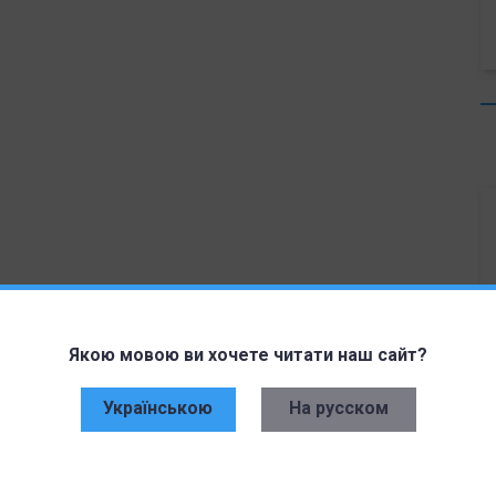
e изначально планировала серьезно обновить
Якою мовою ви хочете читати наш сайт?
емы Apple A16 в серии iPhone 14 Pro, но после
а вынуждена отказаться от использования нового
Українською
На русском
авить такие функции, как трассировка лучей.
здавать чрезвычайно реалистичные изображения и