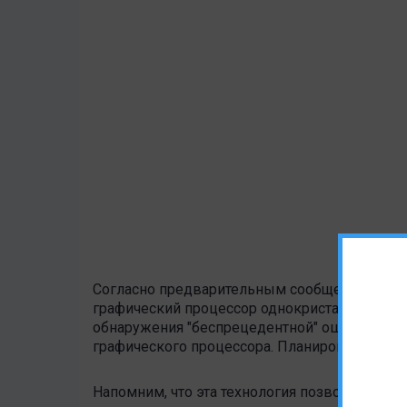
Согласно предварительным сообщениям, Appl
графический процессор однокристальной сист
обнаружения "беспрецедентной" ошибки был
графического процессора. Планировалось доб
Напомним, что эта технология позволяет со