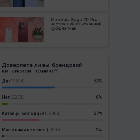
Motorola Edge 70 Pro –
настоящий изысканный
субфлагман
Доверяете ли вы, брендовой
китайской технике?
Да
(19694)
53%
Нет
(2238)
6%
Китайцы молодцы!
(13908)
37%
Мне с ними не везет :(
(815)
2%