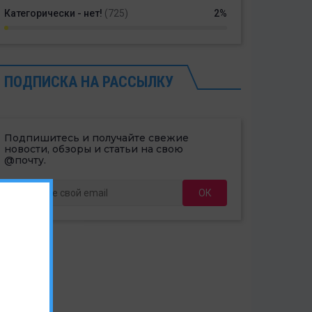
Категорически - нет!
(725)
2%
ПОДПИСКА НА РАССЫЛКУ
Подпишитесь и получайте свежие
новости, обзоры и статьи на свою
@почту.
ОК