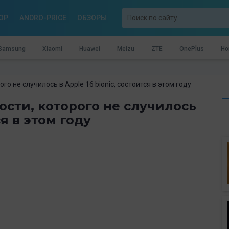
OP
ANDRO-PRICE
ОБЗОРЫ
Samsung
Xiaomi
Huawei
Meizu
ZTE
OnePlus
Ho
о не случилось в Apple 16 bionic, состоится в этом году
сти, которого не случилось
ся в этом году