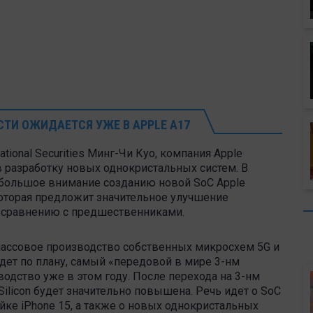
ТИ ОЖИДАЕТСЯ УЖЕ В APPLE A17
ational Securities Минг-Чи Куо, компания Apple
 разработку новых однокристальных систем. В
ет большое внимание созданию новой SoC Apple
 которая предложит значительное улучшение
о сравнению с предшественниками.
массовое производство собственных микросхем 5G и
ойдет по плану, самый «передовой в мире 3-нм
водство уже в этом году. После перехода на 3-нм
ilicon будет значительно повышена. Речь идет о SoC
йке iPhone 15, а также о новых однокристальных