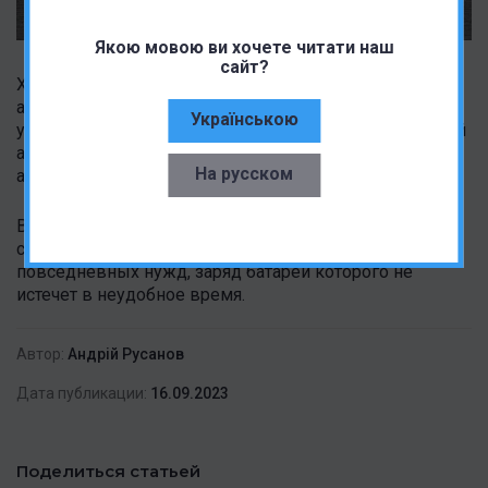
Якою мовою ви хочете читати наш
сайт?
Xiaomi Redmi 9A оснащен литий-полимерным
аккумулятором на 5000 мАч. Комплектное зарядное
Українською
устройство заряжает батарею мощностью 10 Вт. Такой
аккумулятор обеспечит смартфону длительное время
На русском
автономной работы.
В совокупности характеристики Redmi 9A делают из
смартфона неплохой рабочий аппарат для
повседневных нужд, заряд батареи которого не
истечет в неудобное время.
Автор:
Андрій Русанов
Дата публикации:
16.09.2023
Поделиться статьей