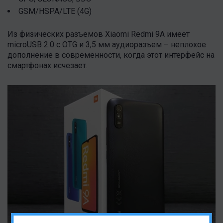
GSM/HSPA/LTE (4G)
Из физических разъемов Xiaomi Redmi 9A имеет
microUSB 2.0 с OTG и 3,5 мм аудиоразъем – неплохое
дополнение в современности, когда этот интерфейс на
смартфонах исчезает.