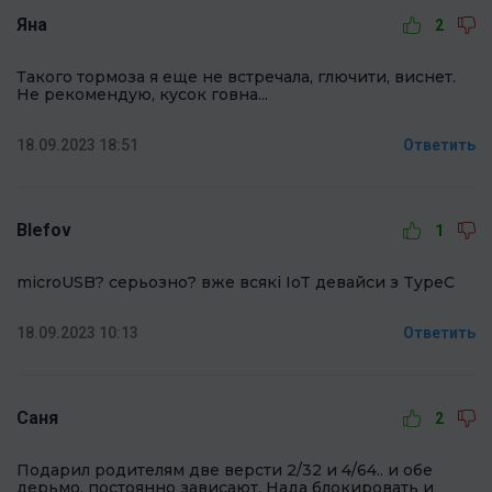
Яна
2
Такого тормоза я еще не встречала, глючити, виснет.
Не рекомендую, кусок говна...
18.09.2023 18:51
Ответить
Blefov
1
microUSB? серьозно? вже всякі IoT девайси з TypeC
18.09.2023 10:13
Ответить
Саня
2
Подарил родителям две версти 2/32 и 4/64.. и обе
дерьмо, постоянно зависают, Нада блокировать и