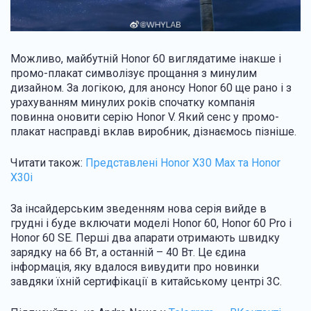
Можливо, майбутній Honor 60 виглядатиме інакше і
промо-плакат символізує прощання з минулим
дизайном. За логікою, для анонсу Honor 60 ще рано і з
урахуванням минулих років спочатку компанія
повинна оновити серію Honor V. Який сенс у промо-
плакат насправді вклав виробник, дізнаємось пізніше.
Читати також:
Представлені Honor X30 Max та Honor
X30i
За інсайдерським зведенням нова серія вийде в
грудні і буде включати моделі Honor 60, Honor 60 Pro і
Honor 60 SE. Перші два апарати отримають швидку
зарядку на 66 Вт, а останній – 40 Вт. Це єдина
інформація, яку вдалося вивудити про новинки
завдяки їхній сертифікації в китайському центрі 3С.