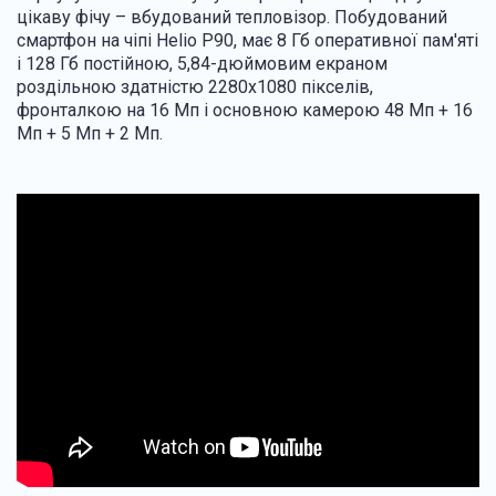
цікаву фічу – вбудований тепловізор. Побудований
смартфон на чіпі Helio P90, має 8 Гб оперативної пам'яті
і 128 Гб постійною, 5,84-дюймовим екраном
роздільною здатністю 2280х1080 пікселів,
фронталкою на 16 Мп і основною камерою 48 Мп + 16
Мп + 5 Мп + 2 Мп.