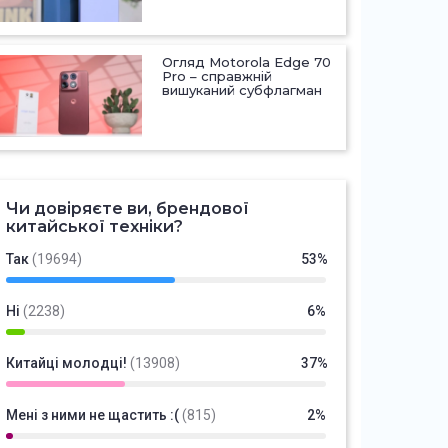
Огляд Motorola Edge 70
Pro – справжній
вишуканий субфлагман
Чи довіряєте ви, брендової
китайської техніки?
Так
(19694)
53%
Ні
(2238)
6%
Китайці молодці!
(13908)
37%
Мені з ними не щастить :(
(815)
2%