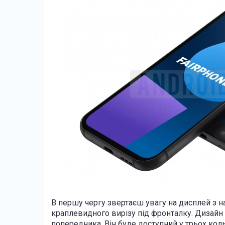
В першу чергу звертаєш увагу на дисплей з н
краплевидного вирізу під фронталку. Дизайн 
попередника. Він буде доступний у трьох коль