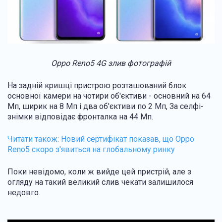
Oppo Reno5 4G злив фотографій
На задній кришці пристрою розташований блок
основної камери на чотири об'єктиви - основний на 64
Мп, ширик на 8 Мп і два об'єктиви по 2 Мп, За селфі-
знімки відповідає фронталка на 44 Мп.
Читати також:
Новий сертифікат показав, що Oppo
Reno5 скоро з'явиться на глобальному ринку
Поки невідомо, коли ж вийде цей пристрій, але з
огляду на такий великий слив чекати залишилося
недовго.