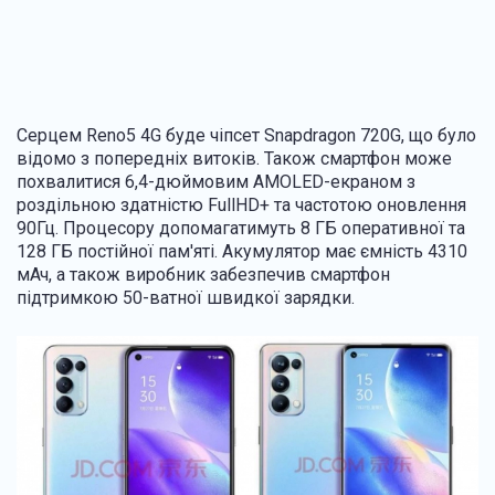
Серцем Reno5 4G буде чіпсет Snapdragon 720G, що було
відомо з попередніх витоків. Також смартфон може
похвалитися 6,4-дюймовим AMOLED-екраном з
роздільною здатністю FullHD+ та частотою оновлення
90Гц. Процесору допомагатимуть 8 ГБ оперативної та
128 ГБ постійної пам'яті. Акумулятор має ємність 4310
мАч, а також виробник забезпечив смартфон
підтримкою 50-ватної швидкої зарядки.