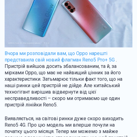
Вчора ми розповідали вам, що Oppo нарешті
представила свій новий флагман Reno5 Pro+ 5G
.
Пристрій вийшов досить збалансованим, та й, за
мірками Oppo, що має не найвищий цінник за його
характеристики. Затьмарює тільки факт того, що на
наші ринки цей пристрій не дійде. Але китайський
техногігант вирішив відвернути від цієї
несправедливості – скоро ми отримаємо ще один
пристрій лінійки Reno5.
Виявляється, на світові ринки дуже скоро виходить
Reno5 4G. Про цю модель ми вперше почули на
початку цього місяця. Тепер ми можемо з майже