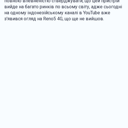
повною впевненістю стверджувати, що цей пристрій
вийде на багато ринків по всьому світу, адже сьогодні
на одному індонезійському каналі в YouTube вже
з'явився огляд на Reno5 4G, що ще не вийшов.