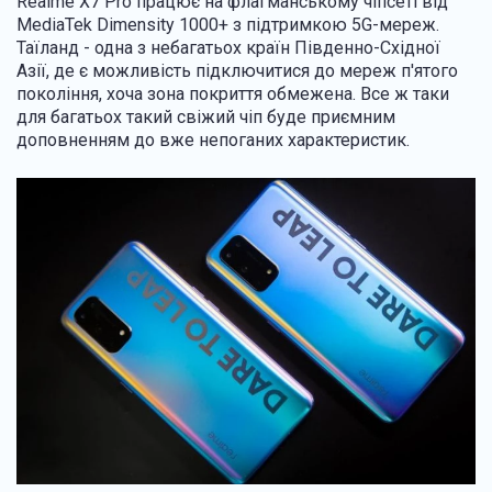
Realme X7 Pro працює на флагманському чіпсеті від
MediaTek Dimensity 1000+ з підтримкою 5G-мереж.
Таїланд - одна з небагатьох країн Південно-Східної
Азії, де є можливість підключитися до мереж п'ятого
покоління, хоча зона покриття обмежена. Все ж таки
для багатьох такий свіжий чіп буде приємним
доповненням до вже непоганих характеристик.