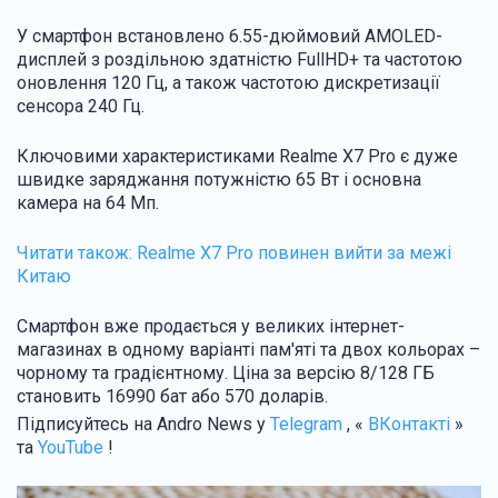
У смартфон встановлено 6.55-дюймовий AMOLED-
дисплей з роздільною здатністю FullHD+ та частотою
оновлення 120 Гц, а також частотою дискретизації
сенсора 240 Гц.
Ключовими характеристиками Realme X7 Pro є дуже
швидке заряджання потужністю 65 Вт і основна
камера на 64 Мп.
Читати також:
Realme X7 Pro повинен вийти за межі
Китаю
Смартфон вже продається у великих інтернет-
магазинах в одному варіанті пам'яті та двох кольорах –
чорному та градієнтному. Ціна за версію 8/128 ГБ
становить 16990 бат або 570 доларів.
Підписуйтесь на Andro News у
Telegram
, «
ВКонтакті
»
та
YouTube
!