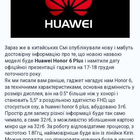
Зараз же в китайських Смі опублікували нову і мабуть
достовірну інформацію про те, що новою назвою
моделі буде
Huawei Honor
6 Plus
і намітили дату
офіційної презентації гаджета на 17-18 грудня
поточного року.
Як ми писали вам раніше, гаджет нагадує нам Honor 6,
за технічними характеристиками, основна відмінність у
розмірі дисплея, він на 0.5" більше ніж у хонорі і
становить 5,5" з роздільною здатністю FHD, що
стосується озу, в huawei honor 6 plus, вбудовано 3гб.
Простір для запису різної інформації буде так само
чимало, а саме 32гб, з можливістю збільшення картою
мікро ще на 32гб. За роботу відповідатиме процесор, з
частотою 1.8Ггц, найімовірніше буде він із лінійки Kirin.
Можна порадіти, що працювати новинка буде в наших