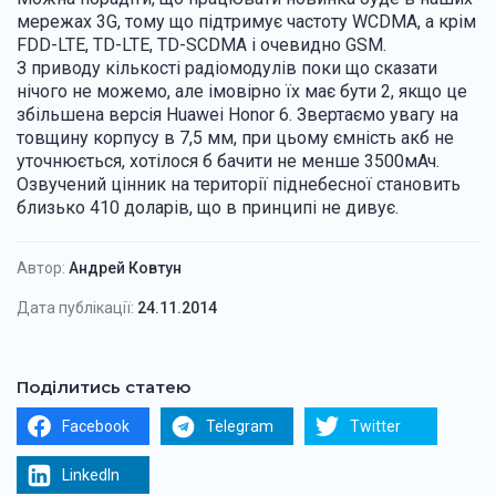
мережах 3G, тому що підтримує частоту WCDMA, а крім
FDD-LTE, TD-LTE, TD-SCDMA і очевидно GSM.
З приводу кількості радіомодулів поки що сказати
нічого не можемо, але імовірно їх має бути 2, якщо це
збільшена версія Huawei Honor 6. Звертаємо увагу на
товщину корпусу в 7,5 мм, при цьому ємність акб не
уточнюється, хотілося б бачити не менше 3500мАч.
Озвучений цінник на території піднебесної становить
близько 410 доларів, що в принципі не дивує.
Автор:
Андрей Ковтун
Дата публікації:
24.11.2014
Поділитись статею
Facebook
Telegram
Twitter
LinkedIn