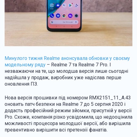
Минулого тижня Realme анонсувала обновки у своєму
модельному ряду
– Realme 7 та Realme 7 Pro. І
незважаючи на те, що молодша версія лише сьогодні
надійшла у продаж, виробник уже надіслав перше
оновлення ПЗ.
Нова версія прошивки під номером RMX2151_11_A.43
оновить патч безпеки на Realme 7 до 5 серпня 2020 і
додасть професійний режим зйомки, присутній у версії
Pro. Схоже, компанія різко усвідомила, що недооцінила
можливості процесора молодшої версії, або вирішила
превентивно вирішити всі претензії фанатів.