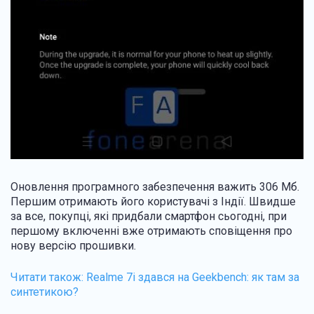
Оновлення програмного забезпечення важить 306 Мб.
Першим отримають його користувачі з Індії. Швидше
за все, покупці, які придбали смартфон сьогодні, при
першому включенні вже отримають сповіщення про
нову версію прошивки.
Читати також:
Realme 7i здався на Geekbench: як там за
синтетикою?