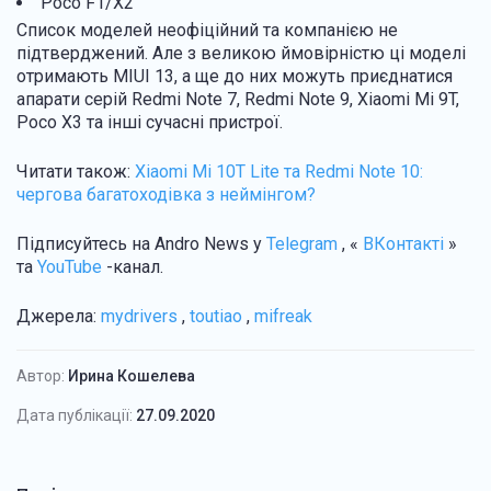
Poco F1/X2
Список моделей неофіційний та компанією не
підтверджений. Але з великою ймовірністю ці моделі
отримають MIUI 13, а ще до них можуть приєднатися
апарати серій Redmi Note 7, Redmi Note 9, Xiaomi Mi 9T,
Poco X3 та інші сучасні пристрої.
Читати також:
Xiaomi Mi 10T Lite та Redmi Note 10:
чергова багатоходівка з неймінгом?
Підписуйтесь на Andro News у
Telegram
, «
ВКонтакті
»
та
YouTube
-канал.
Джерела:
mydrivers
,
toutiao
,
mifreak
Автор:
Ирина Кошелева
Дата публікації:
27.09.2020