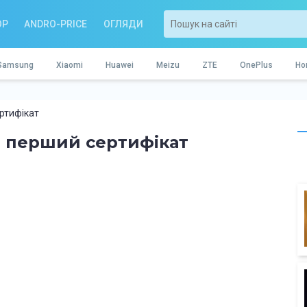
OP
ANDRO-PRICE
ОГЛЯДИ
Samsung
Xiaomi
Huawei
Meizu
ZTE
OnePlus
Ho
ртифікат
в перший сертифікат