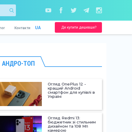
Де купити дешевше?
UA
nor
Контакти
АНДРО-ТОП
Огляд OnePlus 12 -
кращий Android
смартфон для купівлі в
Україні
Огляд Redmi 13:
бюджетник зі стильним
дизайном та 108 Мп
камерою