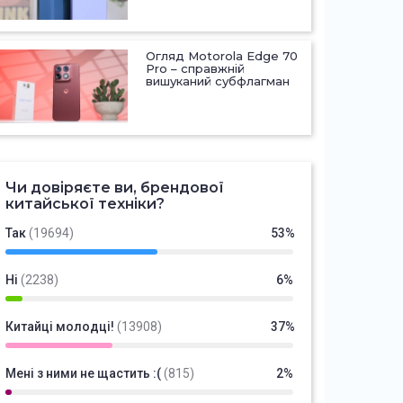
Огляд Motorola Edge 70
Pro – справжній
вишуканий субфлагман
Чи довіряєте ви, брендової
китайської техніки?
Так
(19694)
53%
Ні
(2238)
6%
Китайці молодці!
(13908)
37%
Мені з ними не щастить :(
(815)
2%