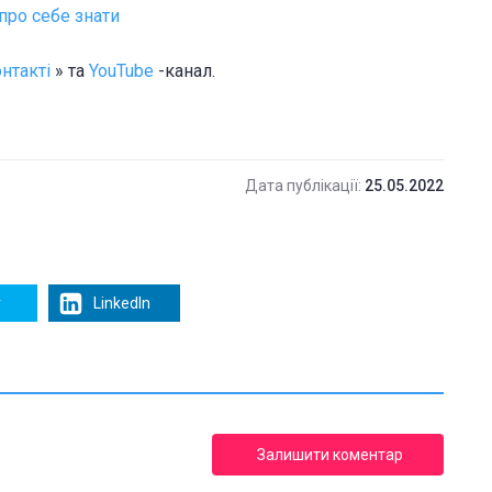
 про себе знати
нтакті
» та
YouTube
-канал.
Дата публікації:
25.05.2022
r
LinkedIn
Залишити коментар