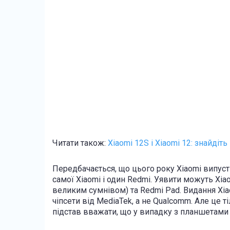
Читати також:
Xiaomi 12S і Xiaomi 12: знайдіть
Передбачається, що цього року Xiaomi випуст
самої Xiaomi і один Redmi. Уявити можуть Xiaom
великим сумнівом) та Redmi Pad. Видання Xiao
чіпсети від MediaTek, а не Qualcomm. Але це т
підстав вважати, що у випадку з планшетами 