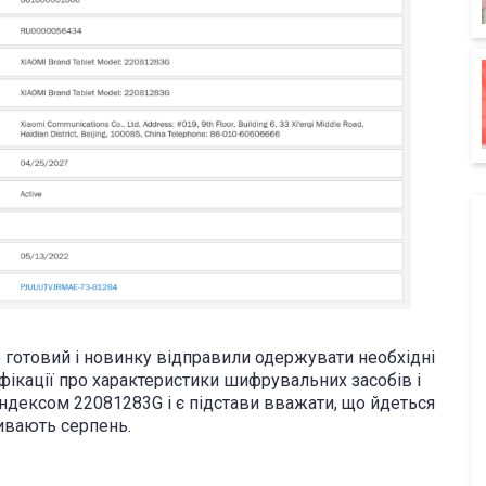
 готовий і новинку відправили одержувати необхідні
ифікації про характеристики шифрувальних засобів і
індексом 22081283G і є підстави вважати, що йдеться
зивають серпень.