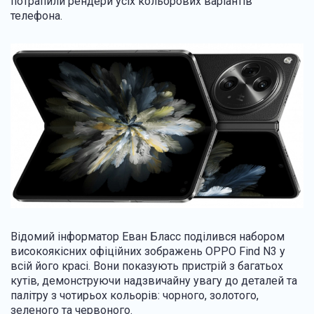
потрапили рендери усіх кольорових варіантів
телефона.
Відомий інформатор Еван Бласс поділився набором
високоякісних офіційних зображень OPPO Find N3 у
всій його красі. Вони показують пристрій з багатьох
кутів, демонструючи надзвичайну увагу до деталей та
палітру з чотирьох кольорів: чорного, золотого,
зеленого та червоного.