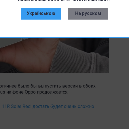
Українською
На русском
, логичнее было бы выпустить версии в обоих
us на фоне Oppo продолжается.
11R Solar Red: достать будет очень сложно