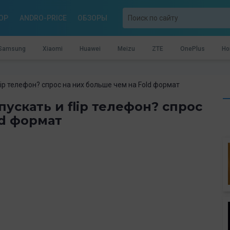
OP
ANDRO-PRICE
ОБЗОРЫ
Samsung
Xiaomi
Huawei
Meizu
ZTE
OnePlus
Ho
lip телефон? спрос на них больше чем на Fold формат
ускать и flip телефон? спрос
ld формат