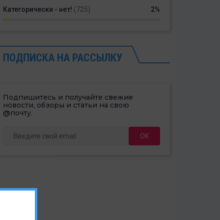
Категорически - нет!
(725)
2%
ПОДПИСКА НА РАССЫЛКУ
Подпишитесь и получайте свежие
новости, обзоры и статьи на свою
@почту.
ОК