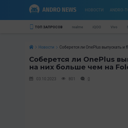
НОВОСТИ
ANDRO-T
ТОП ЗАПРОСОВ
realme
iQOO
Vivo
Новости
Соберется ли OnePlus выпускать и f
Соберется ли OnePlus вып
на них больше чем на Fo
03.10.2023
801
0