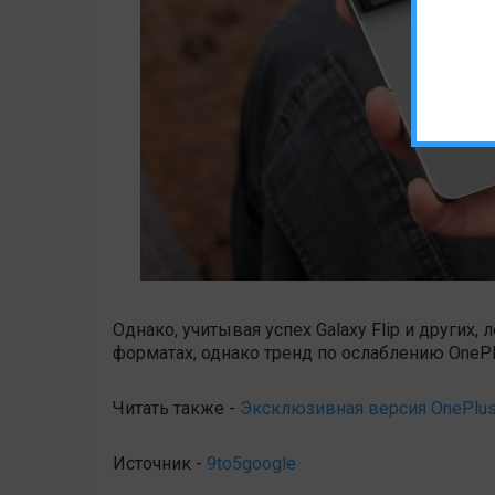
Однако, учитывая успех Galaxy Flip и других
форматах, однако тренд по ослаблению OnePl
Читать также -
Эксклюзивная версия OnePlus 
Источник -
9to5google