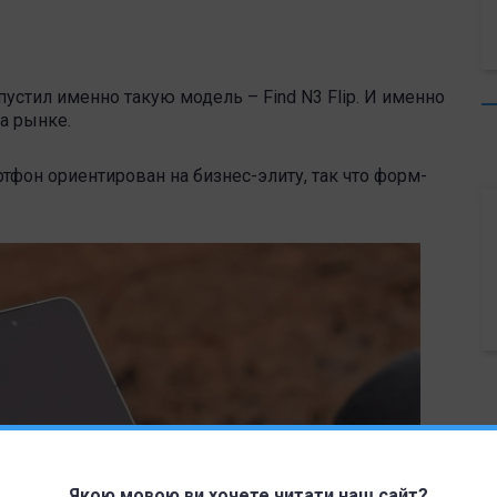
устил именно такую модель – Find N3 Flip. И именно
а рынке.
тфон ориентирован на бизнес-элиту, так что форм-
Якою мовою ви хочете читати наш сайт?