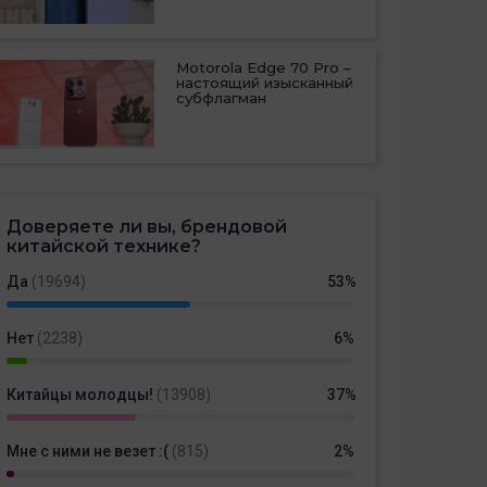
Motorola Edge 70 Pro –
настоящий изысканный
субфлагман
Доверяете ли вы, брендовой
китайской технике?
Да
(19694)
53%
Нет
(2238)
6%
Китайцы молодцы!
(13908)
37%
Мне с ними не везет :(
(815)
2%