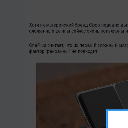
Хотя их материнский бренд Oppo недавно вып
сложенные флипы сейчас очень популярны н
OnePlus считает, что их первый сложный смар
фактор "раковины" не подходит.