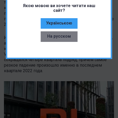
течение четвертого квартала 2022 года, являющегося
Якою мовою ви хочете читати наш
ключевым рынком для компании. Кроме того,
сайт?
поставки смартфонов Xiaomi в Индии в 2022 году
потерпели серьезный удар, снизившись на тревожные
Українською
24% в годовом исчислении.
На русском
И еще хуже, компания не просто потеряла первенство,
а опустилась сразу на третье место в четвертом
квартале, уступив Samsung и китайскому конкуренту
Vivo. Это тяжелый удар для Xiaomi, доход которой
сокращался четыре квартала подряд, причем самое
резкое падение произошло именно в последнем
квартале 2022 года.