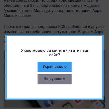
Ранее сообщалось, что среди нововведений iOS 18 –
обновленный Siri с поддержкой языковых моделей,
"умные" чаты в iMessage, усовершенствование Apple
Music и прочее.
Также ожидается поддержка RCS сообщений и другие
изменения по требованию регуляторов. В целом Apple
планирует сделать iOS 18 самым большим
обновлением iPhone за всю историю.
Якою мовою ви хочете читати наш
сайт?
Українською
На русском