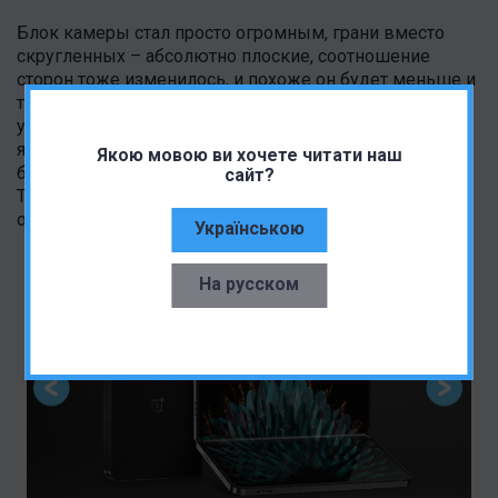
Блок камеры стал просто огромным, грани вместо
скругленных – абсолютно плоские, соотношение
сторон тоже изменилось, и похоже он будет меньше и
толще, чем мы ожидали. Общее впечатление от
устройства кардинально изменилось, но теперь стало
ясно, что первые слухи о схожести устройства с
Якою мовою ви хочете читати наш
братом по концерну OPPO Find N2 были правдивыми.
сайт?
Так что и характеристики должны быть почти
одинаковыми.
Українською
На русском