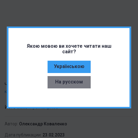
Якою мовою ви хочете читати наш
сайт?
Українською
На русском
Читать также:
Realme GT Neo 5 Lite на живых фото, без LED
кольца немного скучный
Источник:
mysmartprice
Автор:
Олександр Коваленко
Дата публикации:
23.02.2023