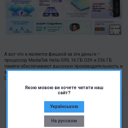
А вот что и является фишкой за эти деньги –
процессор MediaTek Helio G99, 16 ГБ ОЗУ и 256 ГБ
памяти обеспечивают высокую производительность и
возможности мультитаскинга. Смартфон работает на
ОС DokeOS 4.0 на базе Android 13.
Якою мовою ви хочете читати наш
сайт?
Українською
На русском