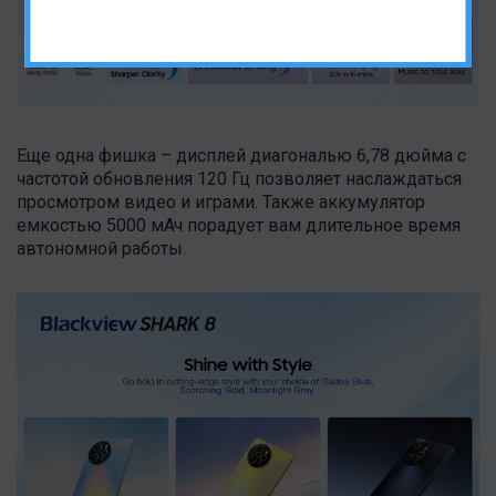
Еще одна фишка – дисплей диагональю 6,78 дюйма с
частотой обновления 120 Гц позволяет наслаждаться
просмотром видео и играми. Также аккумулятор
емкостью 5000 мАч порадует вам длительное время
автономной работы.