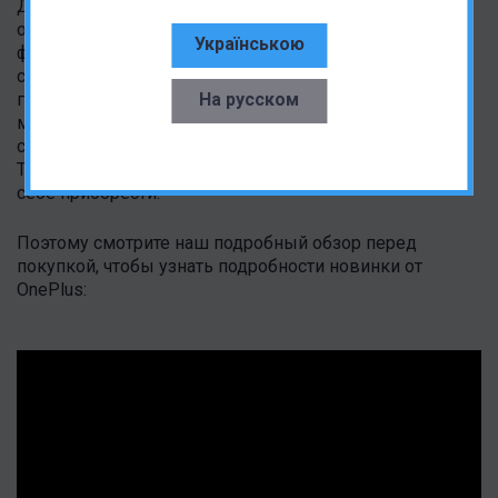
Да, здесь есть определенные компромиссы
относительно материалов корпуса и флагманских
Українською
фишек вроде беспроводной зарядки и
сертифицированной влагозащиты, однако и цена
На русском
гаджета не измеряется тысячами долларов. За
младшую версию с тоже очень неплохими на
сегодняшний день 12/256 ГБ памяти просят от 410$.
Такой ТОП за свои деньги, который вы точно захотите
себе приобрести.
Поэтому смотрите наш подробный обзор перед
покупкой, чтобы узнать подробности новинки от
OnePlus: