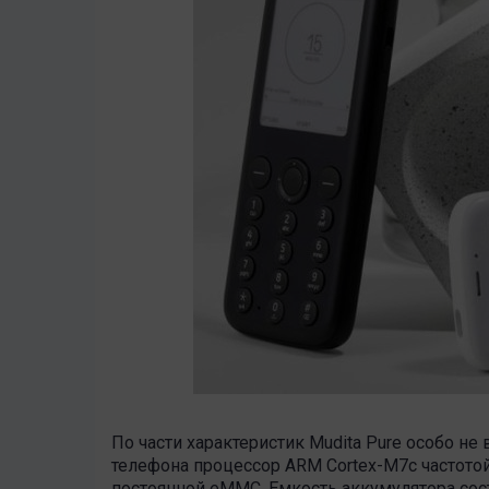
По части характеристик Mudita Pure особо не 
телефона процессор ARM Cortex-M7с частотой
постоянной eMMC. Емкость аккумулятора сост