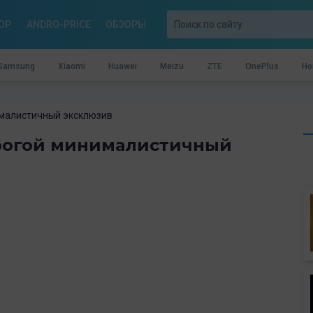
OP
ANDRO-PRICE
ОБЗОРЫ
Samsung
Xiaomi
Huawei
Meizu
ZTE
OnePlus
Ho
ималистичный эксклюзив
орогой минималистичный