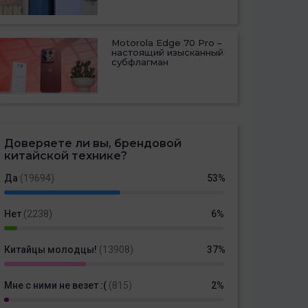
Motorola Edge 70 Pro –
настоящий изысканный
субфлагман
Доверяете ли вы, брендовой
китайской технике?
Да
(19694)
53%
Нет
(2238)
6%
Китайцы молодцы!
(13908)
37%
Мне с ними не везет :(
(815)
2%