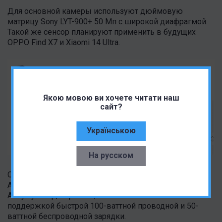
Для основной камеры используют дюймовую
матрицу Sony LYT-900+ 50 Мп с широкой диафрагмой.
Такой же сенсор планируют применить в будущих
OPPO Find X7 и Xiaomi 14 Ultra.
Якою мовою ви хочете читати наш
сайт?
Українською
На русском
Ожидается, что Vivo X100 Pro+ будет работать на ОС
Android 14 с фирменной оболочкой Origin OS 4.
Аккумулятор, вероятно, составит 5400 мАч с
поддержкой быстрой 100-ваттной проводной и 50-
ваттной беспроводной зарядки.