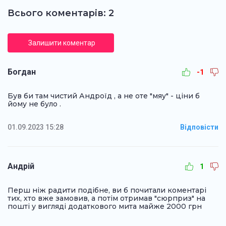
Всього коментарів: 2
Залишити коментар
Богдан
-1
Був би там чистий Андроїд , а не оте "мяу" - ціни б
йому не було .
01.09.2023 15:28
Відповісти
Андрій
1
Перш ніж радити подібне, ви б почитали коментарі
тих, хто вже замовив, а потім отримав "сюрприз" на
пошті у вигляді додаткового мита майже 2000 грн