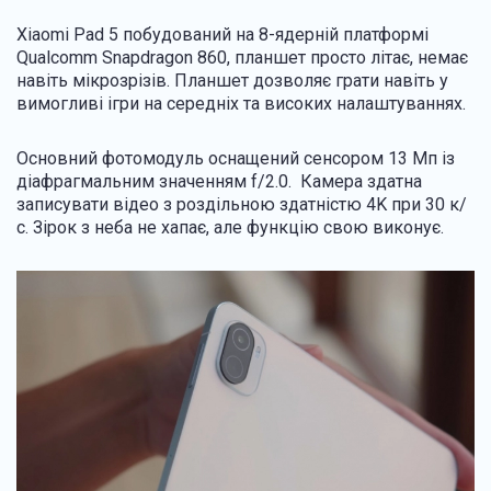
Xiaomi Pad 5 побудований на 8-ядерній платформі
Qualcomm Snapdragon 860, планшет просто літає, немає
навіть мікрозрізів. Планшет дозволяє грати навіть у
вимогливі ігри на середніх та високих налаштуваннях.
Основний фотомодуль оснащений сенсором 13 Mп із
діафрагмальним значенням f/2.0. Камера здатна
записувати відео з роздільною здатністю 4K при 30 к/
с. Зірок з неба не хапає, але функцію свою виконує.