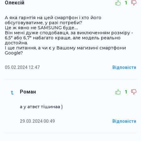
Олексій
1
А яка гарнтія на цей смартфон і хто його
обсуговуватиме, у разі потреби?
Це ж явно не SAMSUNG буде....
Він мені дуже сподобавця, за виключенням розміру -
6,5" або 6,7" набагато краще, але модель реально
достойна.
І ще питання, а чи є у Вашому магизині смартфони
Google?
05.02.2024 12:47
Відповісти
Роман
1
а у атвєт тішинаа )
29.03.2024 00:49
Відповісти