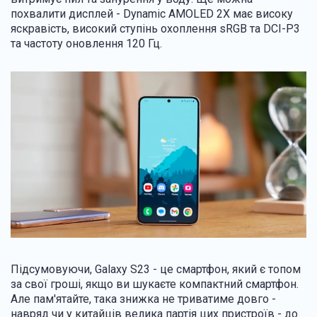
похвалити дисплей - Dynamic AMOLED 2X має високу
яскравість, високий ступінь охоплення sRGB та DCI-P3
та частоту оновлення 120 Гц.
Підсумовуючи, Galaxy S23 - це смартфон, який є топом
за свої гроші, якщо ви шукаєте компактний смартфон.
Але пам'ятайте, така знижка не триватиме довго -
навряд чи у китайців велика партія цих пристроїв - до